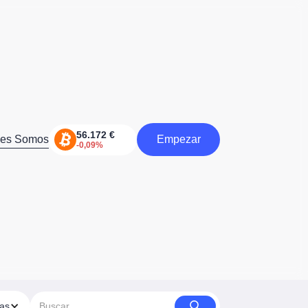
nes Somos
Empezar
Comienzo
ías