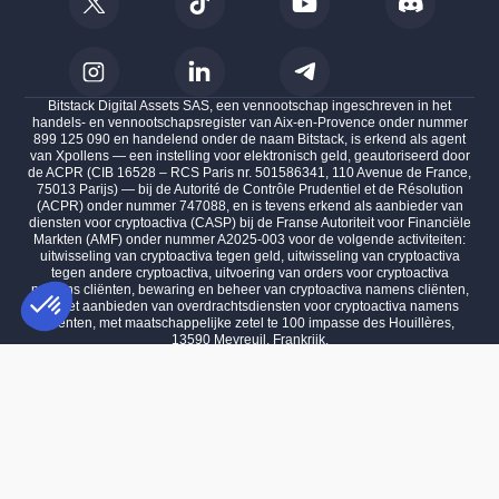
Bitstack Digital Assets SAS, een vennootschap ingeschreven in het
handels- en vennootschapsregister van Aix-en-Provence onder nummer
899 125 090 en handelend onder de naam Bitstack, is erkend als agent
van Xpollens — een instelling voor elektronisch geld, geautoriseerd door
de ACPR (CIB 16528 – RCS Paris nr. 501586341, 110 Avenue de France,
75013 Parijs) — bij de Autorité de Contrôle Prudentiel et de Résolution
(ACPR) onder nummer 747088, en is tevens erkend als aanbieder van
diensten voor cryptoactiva (CASP) bij de Franse Autoriteit voor Financiële
Markten (AMF) onder nummer A2025-003 voor de volgende activiteiten:
uitwisseling van cryptoactiva tegen geld, uitwisseling van cryptoactiva
tegen andere cryptoactiva, uitvoering van orders voor cryptoactiva
namens cliënten, bewaring en beheer van cryptoactiva namens cliënten,
en het aanbieden van overdrachtsdiensten voor cryptoactiva namens
cliënten, met maatschappelijke zetel te 100 impasse des Houillères,
13590 Meyreuil, Frankrijk.
Toestemmingsbeheerplatform: Personaliseer uw opties
AXEPTIO CONSENT
Beleggen in digitale activa brengt het risico met zich mee van gedeeltelijk
Ons platform stelt u in staat om uw privacy-instellingen naar wens aa
of volledig verlies van het geïnvesteerde kapitaal.
Prestaties uit het verleden bieden geen garantie voor de toekomst.