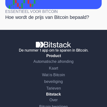
ESSENTIEEL VOOR BITCOIN
Hoe wordt de prijs van Bitcoin bepaald?
De nummer 1 app om te sparen in Bitcoin.
Product
Automatische afronding
Kaart
Wat is Bitcoin
beveiliging
Tarieven
Bitstack
Over
Bitcoin begrijpen