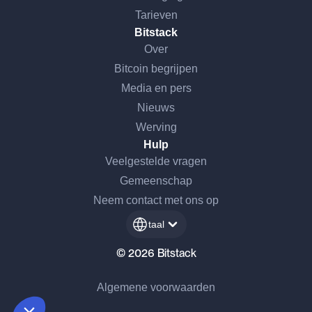
Tarieven
Bitstack
Over
Bitcoin begrijpen
Media en pers
Nieuws
Werving
Ga door zonder toestemming
Hulp
Veelgestelde vragen
Hoi, dat zijn wij...
Gemeenschap
de Cookies!
Neem contact met ons op
We wilden er eerst zeker van zijn dat de
taal
inhoud van deze site je interesseert voordat
we je storen,
© 2026 Bitstack
maar we zouden je graag begeleiden tijdens je bezoek...
Is dat OK voor jou?
Algemene voorwaarden
Toestemmingen gecertificeerd door