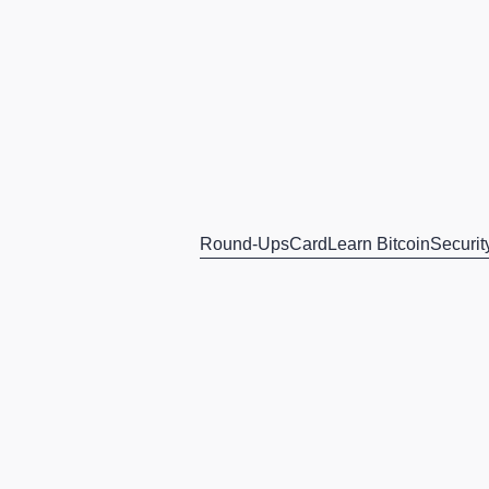
Round-Ups
Card
Learn Bitcoin
Securit