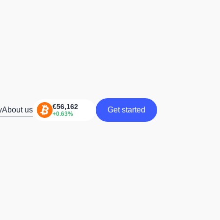
y
About us
Get started
Get started