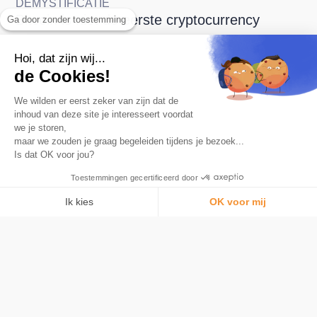
DEMYSTIFICATIE
Bitcoin is niet de eerste cryptocurrency
Ga door zonder toestemming
Hoi, dat zijn wij...
de Cookies!
We wilden er eerst zeker van zijn dat de
inhoud van deze site je interesseert voordat
we je storen,
maar we zouden je graag begeleiden tijdens je bezoek...
De nummer 1 app om te sparen in Bitcoin.
Is dat OK voor jou?
Product
Toestemmingen gecertificeerd door
Automatische afronding
Kaart
Ik kies
OK voor mij
Wat is Bitcoin
Toestemmingsbeheerplatform: Personaliseer uw opties
AXEPTIO CONSENT
beveiliging
Ons platform stelt u in staat om uw privacy-instellingen naar wens aa
Tarieven
Bitstack
Over
Bitcoin begrijpen