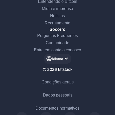
Entendendo o Bitcoin
Mídia e imprensa
Notícias
Recrutamento
Socorro
Perguntas Frequentes
Comunidade
Entre em contato conosco
Idioma
© 2026 Bitstack
Olá, somos nós...
Condições gerais
os Cookies!
Dados pessoais
Esperámos ter a certeza de que o conteúdo deste site te interessa
antes de te incomodar, mas gostaríamos muito de te acompanhar
durante a tua visita...
Documentos normativos
Está tudo bem para ti?