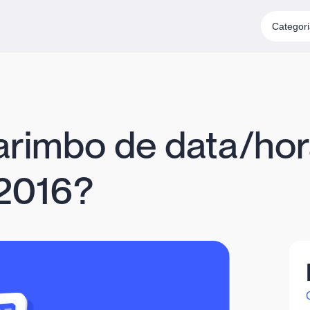
Categor
arimbo de data/hora
 2016?