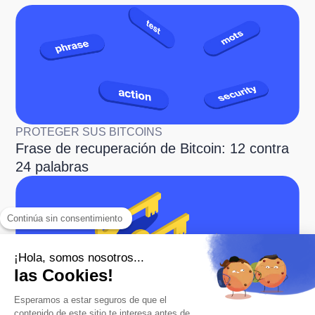
PROTEGER SUS BITCOINS
Frase de recuperación de Bitcoin: 12 contra
24 palabras
Continúa sin consentimiento
¡Hola, somos nosotros...
las Cookies!
Esperamos a estar seguros de que el
PROTEGER SUS BITCOINS
contenido de este sitio te interesa antes de