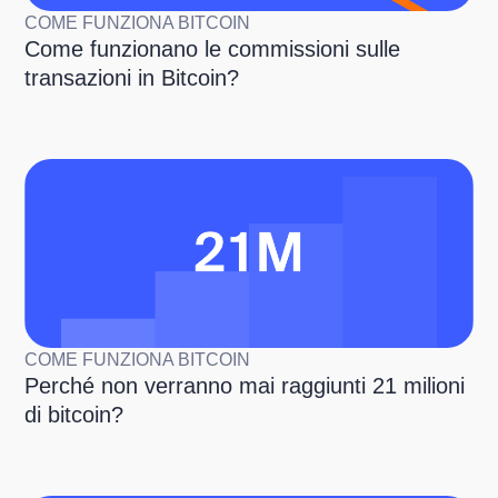
COME FUNZIONA BITCOIN
Come funzionano le commissioni sulle
transazioni in Bitcoin?
COME FUNZIONA BITCOIN
Perché non verranno mai raggiunti 21 milioni
di bitcoin?