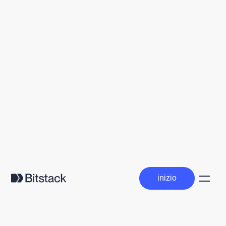
inizio
inizio