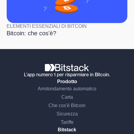
ELEMENTI ESSENZIALI DI BITCOIN
Bitcoin: che cos'è?
L'app numero 1 per risparmiare in Bitcoin.
Prodotto
Arrotondamento automatico
Carta
Che cos'è Bitcoin
Sicurezza
Tariffe
Bitstack