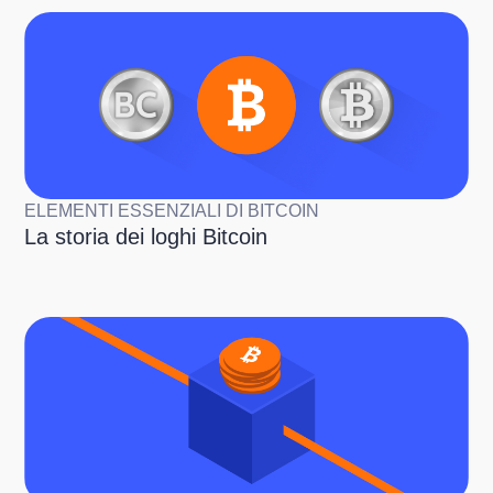
ELEMENTI ESSENZIALI DI BITCOIN
La storia dei loghi Bitcoin