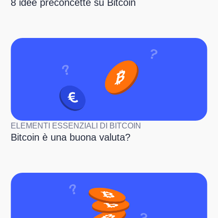
8 idee preconcette su Bitcoin
ELEMENTI ESSENZIALI DI BITCOIN
Bitcoin è una buona valuta?