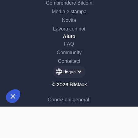
Comprendere Bitcoin
Media e stampa
Novita
Continua senza consenso
Lavora con noi
Aiuto
Ciao, siamo noi...
FAQ
Cookie!
Community
Abbiamo aspettato di essere sicuri che il
Contattaci
contenuto di questo sito ti interessasse
prima di disturbarti, ma ci piacerebbe accompagnarti durante la tua
Lingua
visita...
Va bene per te?
© 2026 Bitstack
Consensi certificati da
Condizioni generali
Scelgo
OK per me
Piattaforma di Gestione del Consenso: Personalizza le tue opzioni
AXEPTIO CONSENT
Dati personali
La nostra piattaforma ti consente di personalizzare e gestire le tue im
Documenti normativi