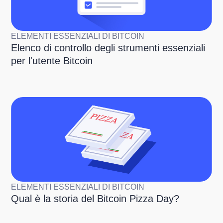
ELEMENTI ESSENZIALI DI BITCOIN
Elenco di controllo degli strumenti essenziali
per l'utente Bitcoin
ELEMENTI ESSENZIALI DI BITCOIN
Qual è la storia del Bitcoin Pizza Day?