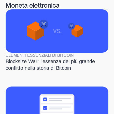
Moneta elettronica
ELEMENTI ESSENZIALI DI BITCOIN
Blocksize War: l'essenza del più grande
conflitto nella storia di Bitcoin