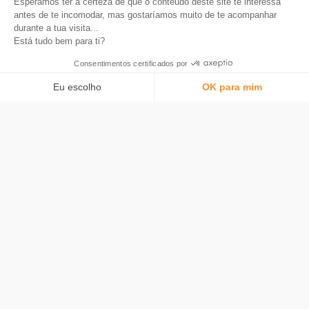
Esperámos ter a certeza de que o conteúdo deste site te interessa
antes de te incomodar, mas gostaríamos muito de te acompanhar
durante a tua visita...
FUNDAMENTOS DO BITCOIN
Está tudo bem para ti?
Qual é a história do Bitcoin Pizza Day?
Consentimentos certificados por
Eu escolho
OK para mim
Plataforma de Gestão de Consentimento: Personalize suas opções
AXEPTIO CONSENT
Nossa plataforma permite que você personalize e gerencie suas confi
O aplicativo número 1 para economizar em Bitcoin.
Produto
Arredondamento automático
Carta
O que é Bitcoin
Segurança
Tarifas
Bitstack