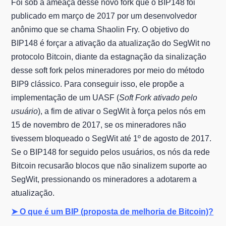
Foi sob a ameaça desse novo fork que o BIP148 foi
publicado em março de 2017 por um desenvolvedor
anônimo que se chama Shaolin Fry. O objetivo do
BIP148 é forçar a ativação da atualização do SegWit no
protocolo Bitcoin, diante da estagnação da sinalização
desse soft fork pelos mineradores por meio do método
BIP9 clássico. Para conseguir isso, ele propõe a
implementação de um UASF (
Soft Fork ativado pelo
usuário
), a fim de ativar o SegWit à força pelos nós em
15 de novembro de 2017, se os mineradores não
tivessem bloqueado o SegWit até 1º de agosto de 2017.
Se o BIP148 for seguido pelos usuários, os nós da rede
Bitcoin recusarão blocos que não sinalizem suporte ao
SegWit, pressionando os mineradores a adotarem a
atualização.
➤ O que é um BIP (proposta de melhoria de Bitcoin)?