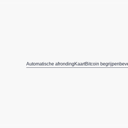
Automatische afronding
Kaart
Bitcoin begrijpen
beve