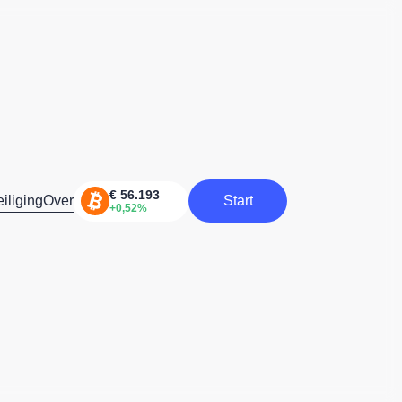
iliging
Over
Start
Start