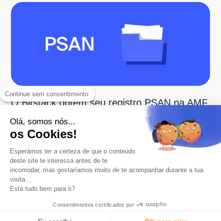
NOTÍCIAS
Continue sem consentimento
O Bitstack obtém seu registro PSAN na AMF
Olá, somos nós...
os Cookies!
Esperámos ter a certeza de que o conteúdo
deste site te interessa antes de te
incomodar, mas gostaríamos muito de te acompanhar durante a tua
visita...
Está tudo bem para ti?
O aplicativo número 1 para economizar em Bitcoin.
Produto
Consentimentos certificados por
Arredondamento automático